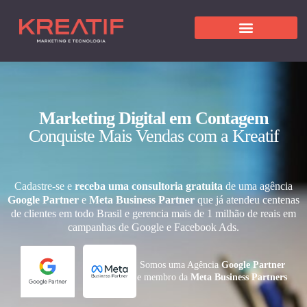
Marketing Digital em Contagem
Conquiste Mais Vendas com a Kreatif
Cadastre-se e
receba uma consultoria gratuita
de uma agência
Google Partner
e
Meta Business Partner
que já atendeu centenas
de clientes em todo Brasil e gerencia mais de 1 milhão de reais em
campanhas de Google e Facebook Ads.
Somos uma Agência
Google Partner
e membro da
Meta Business Partners