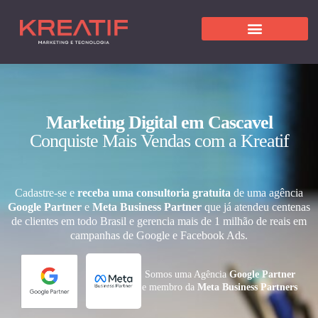
Marketing Digital em Cascavel
Conquiste Mais Vendas com a Kreatif
Cadastre-se e
receba uma consultoria gratuita
de uma agência
Google Partner
e
Meta Business Partner
que já atendeu centenas
de clientes em todo Brasil e gerencia mais de 1 milhão de reais em
campanhas de Google e Facebook Ads.
Somos uma Agência
Google Partner
e membro da
Meta Business Partners