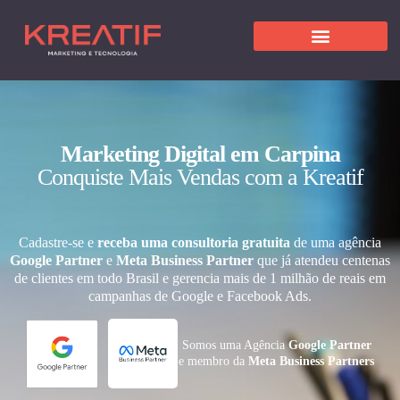
Marketing Digital em Carpina
Conquiste Mais Vendas com a Kreatif
Cadastre-se e
receba uma consultoria gratuita
de uma agência
Google Partner
e
Meta Business Partner
que já atendeu centenas
de clientes em todo Brasil e gerencia mais de 1 milhão de reais em
campanhas de Google e Facebook Ads.
Somos uma Agência
Google Partner
e membro da
Meta Business Partners