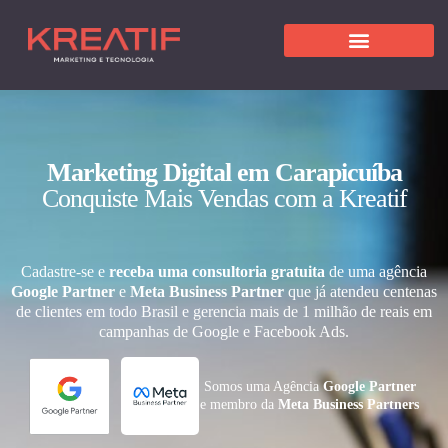
Marketing Digital em Carapicuíba
Conquiste Mais Vendas com a Kreatif
Cadastre-se e
receba uma consultoria gratuita
de uma agência
Google Partner
e
Meta Business Partner
que já atendeu centenas
de clientes em todo Brasil e gerencia mais de 1 milhão de reais em
campanhas de Google e Facebook Ads.
Somos uma Agência
Google Partner
e membro da
Meta Business Partners