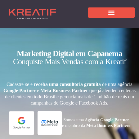
Marketing Digital em Capanema
Conquiste Mais Vendas com a Kreatif
Cadastre-se e
receba uma consultoria gratuita
de uma agência
Google Partner
e
Meta Business Partner
que já atendeu centenas
de clientes em todo Brasil e gerencia mais de 1 milhão de reais em
campanhas de Google e Facebook Ads.
Somos uma Agência
Google Partner
e membro da
Meta Business Partners