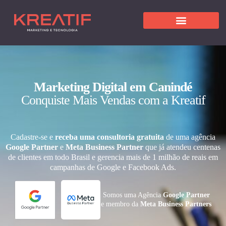
Marketing Digital em Canindé
Conquiste Mais Vendas com a Kreatif
Cadastre-se e
receba uma consultoria gratuita
de uma agência
Google Partner
e
Meta Business Partner
que já atendeu centenas
de clientes em todo Brasil e gerencia mais de 1 milhão de reais em
campanhas de Google e Facebook Ads.
Somos uma Agência
Google Partner
e membro da
Meta Business Partners