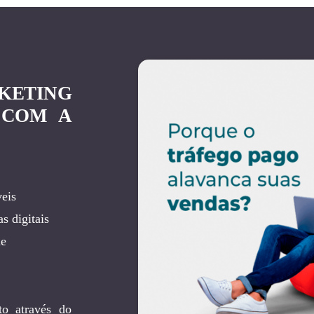
KETING
 COM A
eis
s digitais
de
to através do