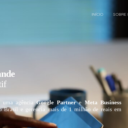
INÍCIO
SOBRE
ande
if
 uma agência
Google Partner
e
Meta Business
o Brasil e gerencia mais de 1 milhão de reais em