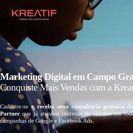
Marketing Digital em Campo Gr
Conquiste Mais Vendas com a Kreat
Cadastre-se e
receba uma consultoria gratuita
de
Partner
que já atendeu centenas de clientes em tod
campanhas de Google e Facebook Ads.