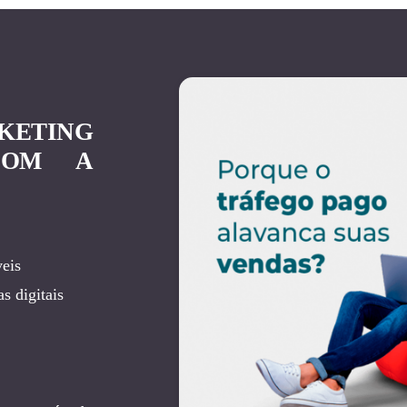
KETING
COM A
eis
s digitais