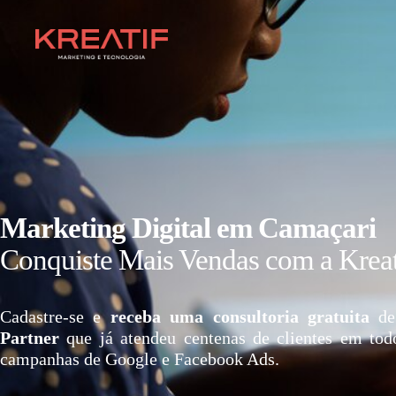
Marketing Digital em Camaçari
Conquiste Mais Vendas com a Kreat
Cadastre-se e
receba uma consultoria gratuita
de
Partner
que já atendeu centenas de clientes em tod
campanhas de Google e Facebook Ads.