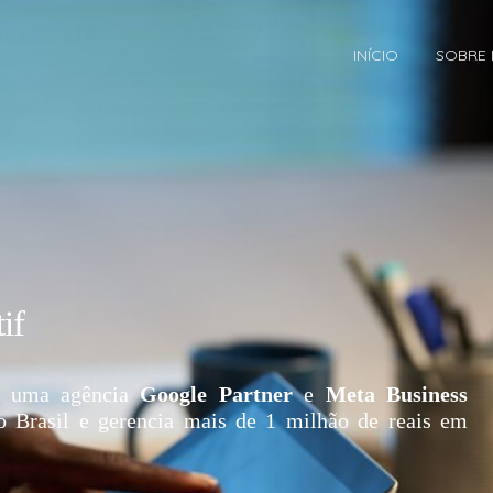
INÍCIO
SOBRE
if
 uma agência
Google Partner
e
Meta Business
o Brasil e gerencia mais de 1 milhão de reais em