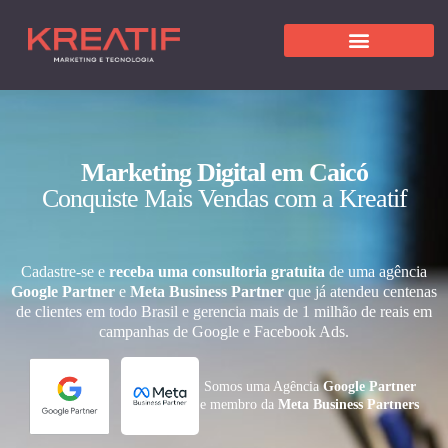
Marketing Digital em Caicó
Conquiste Mais Vendas com a Kreatif
Cadastre-se e
receba uma consultoria gratuita
de uma agência
Google Partner
e
Meta Business Partner
que já atendeu centenas
de clientes em todo Brasil e gerencia mais de 1 milhão de reais em
campanhas de Google e Facebook Ads.
Somos uma Agência
Google Partner
e membro da
Meta Business Partners