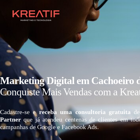
Marketing Digital em Cachoeiro 
Conquiste Mais Vendas com a Kreat
Cadastre-se e
receba uma consultoria gratuita
de
Partner
que já atendeu centenas de clientes em tod
campanhas de Google e Facebook Ads.