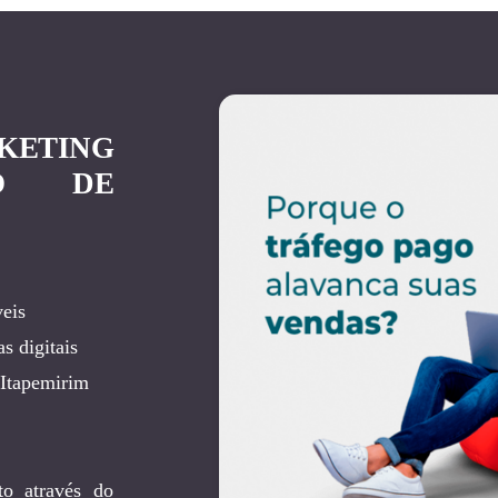
KETING
RO DE
eis
s digitais
 Itapemirim
to através do