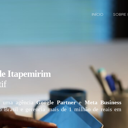
INÍCIO
SOBRE
de Itapemirim
if
 uma agência
Google Partner
e
Meta Business
o Brasil e gerencia mais de 1 milhão de reais em