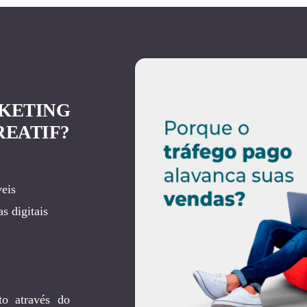
KETING
REATIF?
eis
s digitais
to através do