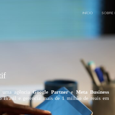
INÍCIO
SOBRE
if
 uma agência
Google Partner
e
Meta Business
o Brasil e gerencia mais de 1 milhão de reais em