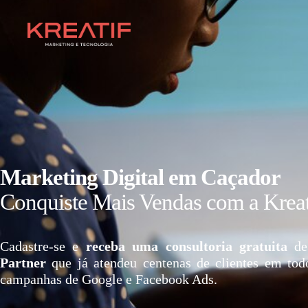
Marketing Digital em Caçador
Conquiste Mais Vendas com a Kreat
Cadastre-se e
receba uma consultoria gratuita
de
Partner
que já atendeu centenas de clientes em tod
campanhas de Google e Facebook Ads.