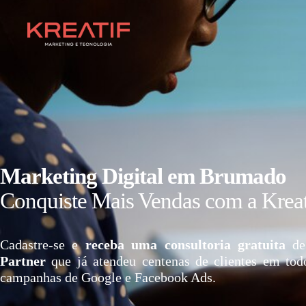
Marketing Digital em Brumado
Conquiste Mais Vendas com a Kreat
Cadastre-se e
receba uma consultoria gratuita
de
Partner
que já atendeu centenas de clientes em tod
campanhas de Google e Facebook Ads.