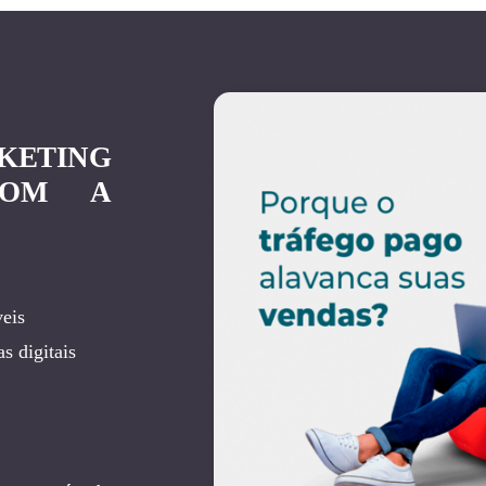
KETING
COM A
eis
s digitais