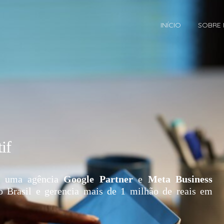
INÍCIO
SOBRE
if
 uma agência
Google Partner
e
Meta Business
o Brasil e gerencia mais de 1 milhão de reais em