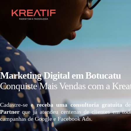
Marketing Digital em Botucatu
Conquiste Mais Vendas com a Kreat
Cadastre-se e
receba uma consultoria gratuita
de
Partner
que já atendeu centenas de clientes em tod
campanhas de Google e Facebook Ads.