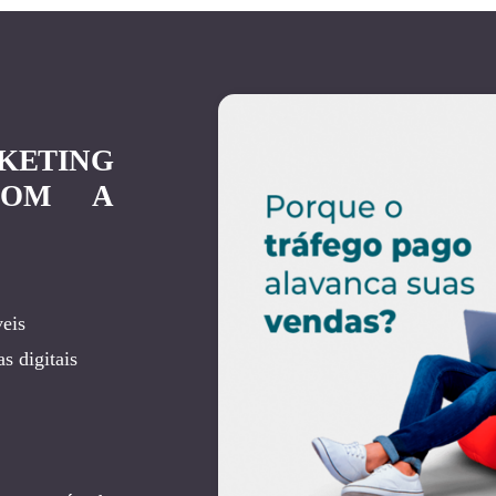
KETING
COM A
eis
s digitais