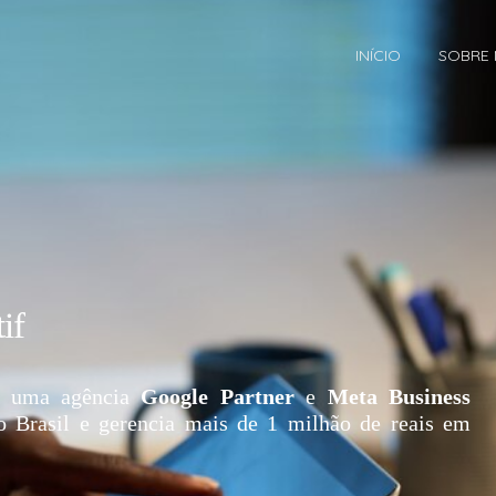
INÍCIO
SOBRE
if
 uma agência
Google Partner
e
Meta Business
o Brasil e gerencia mais de 1 milhão de reais em