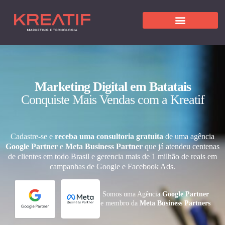
Marketing Digital em Batatais
Conquiste Mais Vendas com a Kreatif
Cadastre-se e
receba uma consultoria gratuita
de uma agência
Google Partner
e
Meta Business Partner
que já atendeu centenas
de clientes em todo Brasil e gerencia mais de 1 milhão de reais em
campanhas de Google e Facebook Ads.
Somos uma Agência
Google Partner
e membro da
Meta Business Partners