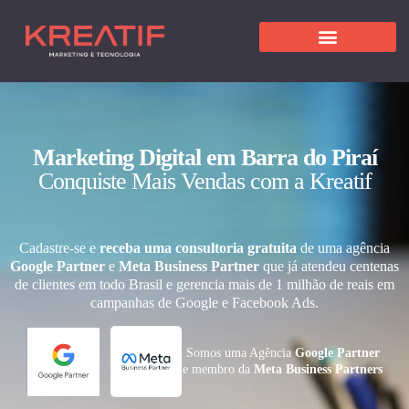
Marketing Digital em Barra do Piraí
Conquiste Mais Vendas com a Kreatif
Cadastre-se e
receba uma consultoria gratuita
de uma agência
Google Partner
e
Meta Business Partner
que já atendeu centenas
de clientes em todo Brasil e gerencia mais de 1 milhão de reais em
campanhas de Google e Facebook Ads.
Somos uma Agência
Google Partner
e membro da
Meta Business Partners