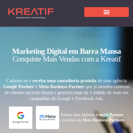
Marketing Digital em Barra Mansa
Conquiste Mais Vendas com a Kreatif
Cadastre-se e
receba uma consultoria gratuita
de uma agência
Google Partner
e
Meta Business Partner
que já atendeu centenas
de clientes em todo Brasil e gerencia mais de 1 milhão de reais em
campanhas de Google e Facebook Ads.
Somos uma Agência
Google Partner
e membro da
Meta Business Partners