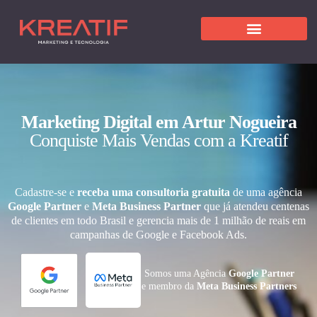
Marketing Digital em Artur Nogueira
Conquiste Mais Vendas com a Kreatif
Cadastre-se e
receba uma consultoria gratuita
de uma agência
Google Partner
e
Meta Business Partner
que já atendeu centenas
de clientes em todo Brasil e gerencia mais de 1 milhão de reais em
campanhas de Google e Facebook Ads.
Somos uma Agência
Google Partner
e membro da
Meta Business Partners