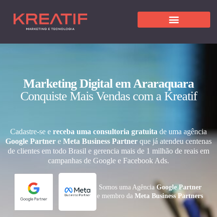
Marketing Digital em Araraquara
Conquiste Mais Vendas com a Kreatif
Cadastre-se e
receba uma consultoria gratuita
de uma agência
Google Partner
e
Meta Business Partner
que já atendeu centenas
de clientes em todo Brasil e gerencia mais de 1 milhão de reais em
campanhas de Google e Facebook Ads.
Somos uma Agência
Google Partner
e membro da
Meta Business Partners