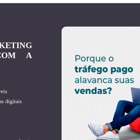
KETING
COM A
eis
s digitais