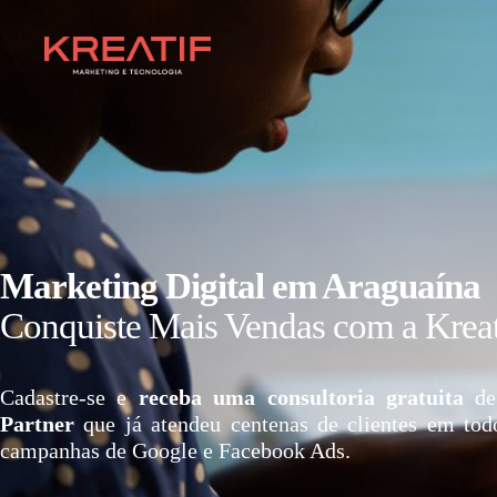
Marketing Digital em Araguaína
Conquiste Mais Vendas com a Kreat
Cadastre-se e
receba uma consultoria gratuita
de
Partner
que já atendeu centenas de clientes em tod
campanhas de Google e Facebook Ads.