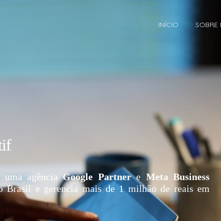
INÍCIO
SOBRE
if
 uma agência
Google Partner
e
Meta Business
o Brasil e gerencia mais de 1 milhão de reais em