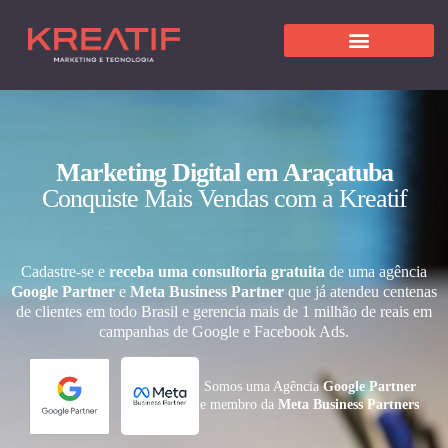
Marketing Digital em Araçatuba
Conquiste Mais Vendas com a Kreatif
Cadastre-se e
receba uma consultoria gratuita
de uma agência
Google Partner
e
Meta Business Partner
que já atendeu centenas
de clientes em todo Brasil e gerencia mais de 1 milhão de reais em
campanhas de Google e Facebook Ads.
Somos uma Agência
Google Partner
e membro da
Meta Business Partners