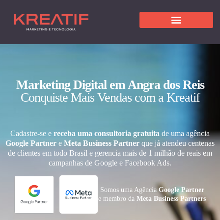
Marketing Digital em Angra dos Reis
Conquiste Mais Vendas com a Kreatif
Cadastre-se e
receba uma consultoria gratuita
de uma agência
Google Partner
e
Meta Business Partner
que já atendeu centenas
de clientes em todo Brasil e gerencia mais de 1 milhão de reais em
campanhas de Google e Facebook Ads.
Somos uma Agência
Google Partner
e membro da
Meta Business Partners