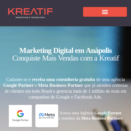
Marketing Digital em Anápolis
Conquiste Mais Vendas com a Kreatif
Cadastre-se e
receba uma consultoria gratuita
de uma agência
Google Partner
e
Meta Business Partner
que já atendeu centenas
de clientes em todo Brasil e gerencia mais de 1 milhão de reais em
campanhas de Google e Facebook Ads.
Somos uma Agência
Google Partner
e membro da
Meta Business Partners