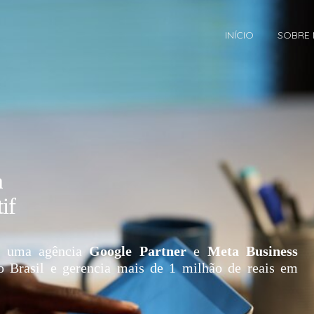
INÍCIO
SOBRE
a
if
 uma agência
Google Partner
e
Meta Business
o Brasil e gerencia mais de 1 milhão de reais em