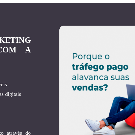
KETING
 COM A
eis
s digitais
to através do