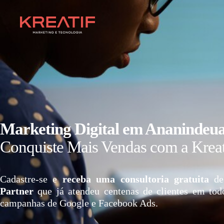
Marketing Digital em Ananindeu
Conquiste Mais Vendas com a Kreat
Cadastre-se e
receba uma consultoria gratuita
de
Partner
que já atendeu centenas de clientes em tod
campanhas de Google e Facebook Ads.