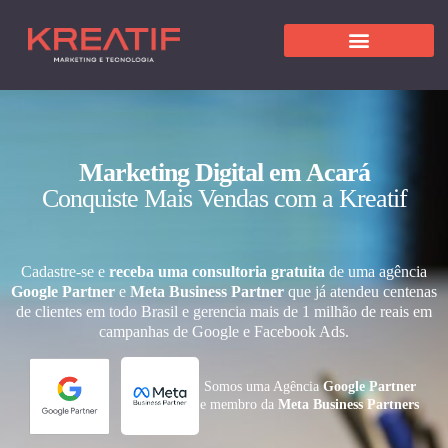
Marketing Digital em Acará
Conquiste Mais Vendas com a Kreatif
Cadastre-se e
receba uma consultoria gratuita
de uma agência
Google Partner
e
Meta Business Partner
que já atendeu centenas
de clientes em todo Brasil e gerencia mais de 1 milhão de reais em
campanhas de Google e Facebook Ads.
Somos uma Agência
Google Partner
e membro da
Meta Business Partners