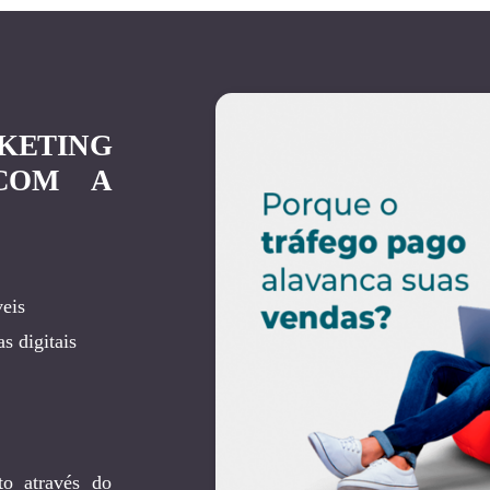
KETING
 COM A
eis
s digitais
to através do