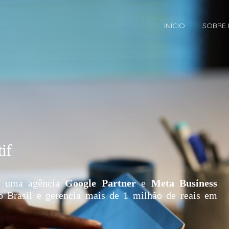
INÍCIO
SOBRE
if
 uma agência
Google Partner
e
Meta Business
o Brasil e gerencia mais de 1 milhão de reais em