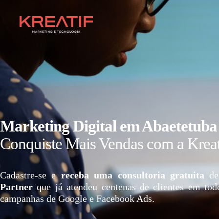
Marketing Digital em Abaetetuba
Conquiste Mais Vendas com a Kreat
Cadastre-se e
receba uma consultoria gratuita
de
Partner
que já atendeu centenas de clientes em tod
campanhas de Google e Facebook Ads.