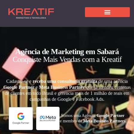
Agência de Marketing em Sabará
Conquiste Mais Vendas com a Kreatif
Cadastre-se e
receba uma consultoria gratuita
de uma agência
Google Partner
e
Meta Business Partner
que já atendeu centenas
de clientes em todo Brasil e gerencia mais de 1 milhão de reais em
campanhas de Google e Facebook Ads.
Somos uma Agência
Google Partner
e membro da
Meta Business Partners