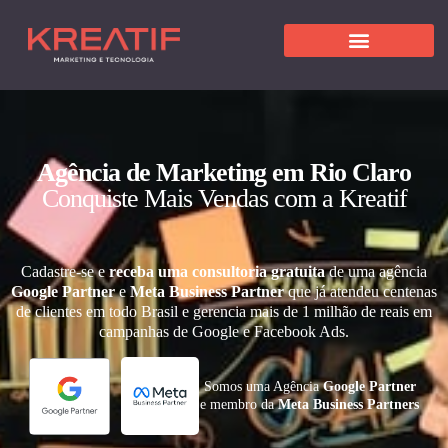
Agência de Marketing em Rio Claro
Conquiste Mais Vendas com a Kreatif
Cadastre-se e
receba uma consultoria gratuita
de uma agência
Google Partner
e
Meta Business Partner
que já atendeu centenas
de clientes em todo Brasil e gerencia mais de 1 milhão de reais em
campanhas de Google e Facebook Ads.
Somos uma Agência
Google Partner
e membro da
Meta Business Partners