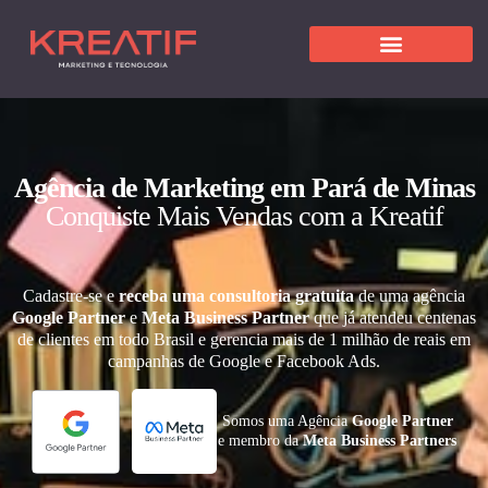
Agência de Marketing em Pará de Minas
Conquiste Mais Vendas com a Kreatif
Cadastre-se e
receba uma consultoria gratuita
de uma agência
Google Partner
e
Meta Business Partner
que já atendeu centenas
de clientes em todo Brasil e gerencia mais de 1 milhão de reais em
campanhas de Google e Facebook Ads.
Somos uma Agência
Google Partner
e membro da
Meta Business Partners