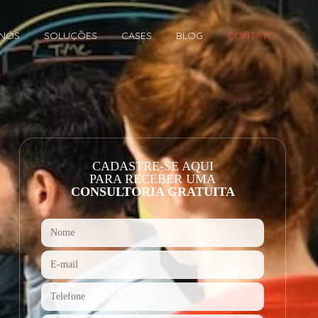
 NÓS
SOLUÇÕES
CASES
BLOG
CONTATO
CADASTRE-SE AQUI
PARA RECEBER UMA
CONSULTORIA GRATUITA