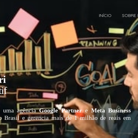
INÍCIO
SOBRE
ri
if
 uma agência
Google Partner
e
Meta Business
o Brasil e gerencia mais de 1 milhão de reais em