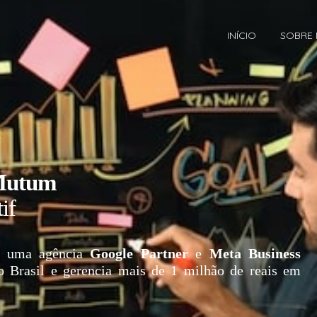
INÍCIO
SOBRE
 Mutum
if
 uma agência
Google Partner
e
Meta Business
o Brasil e gerencia mais de 1 milhão de reais em