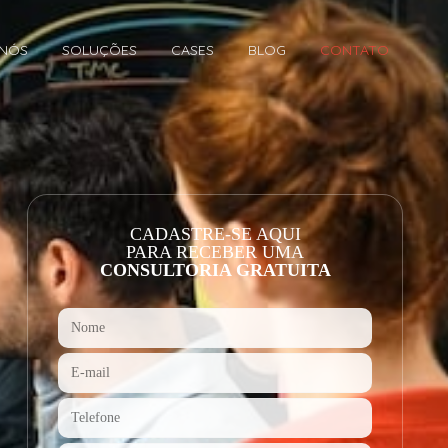
 NÓS
SOLUÇÕES
CASES
BLOG
CONTATO
CADASTRE-SE AQUI
PARA RECEBER UMA
CONSULTORIA GRATUITA