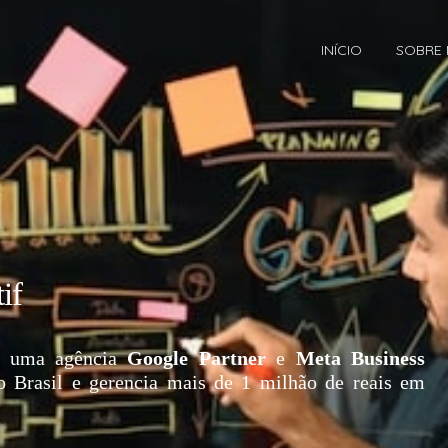
INÍCIO
SOBRE
if
 uma agência
Google Partner
e
Meta Business
o Brasil e gerencia mais de 1 milhão de reais em