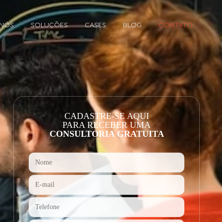
 NÓS
SOLUÇÕES
CASES
BLOG
CONTATO
CADASTRE-SE AQUI
PARA RECEBER UMA
CONSULTORIA GRATUITA