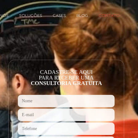
 NÓS
SOLUÇÕES
CASES
BLOG
CONTATO
CADASTRE-SE AQUI
PARA RECEBER UMA
CONSULTORIA GRATUITA