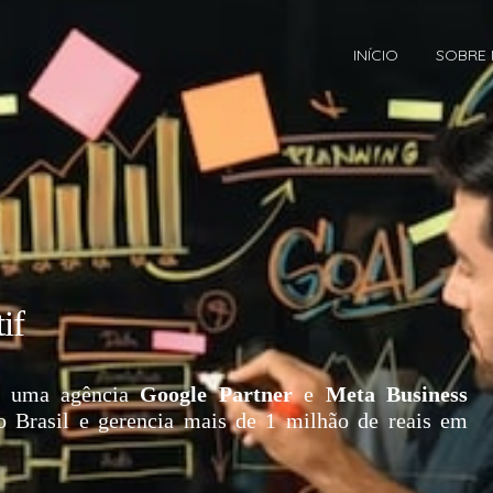
INÍCIO
SOBRE
if
 uma agência
Google Partner
e
Meta Business
o Brasil e gerencia mais de 1 milhão de reais em