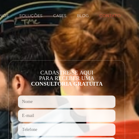
 NÓS
SOLUÇÕES
CASES
BLOG
CONTATO
CADASTRE-SE AQUI
PARA RECEBER UMA
CONSULTORIA GRATUITA