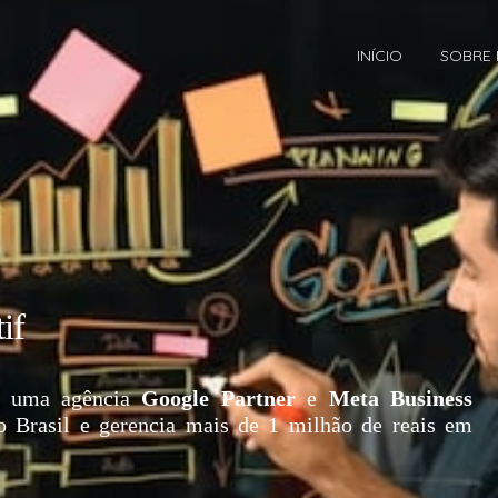
INÍCIO
SOBRE
if
 uma agência
Google Partner
e
Meta Business
o Brasil e gerencia mais de 1 milhão de reais em