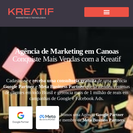
Agência de Marketing em Canoas
Conquiste Mais Vendas com a Kreatif
Cadastre-se e
receba uma consultoria gratuita
de uma agência
Google Partner
e
Meta Business Partner
que já atendeu centenas
de clientes em todo Brasil e gerencia mais de 1 milhão de reais em
campanhas de Google e Facebook Ads.
Somos uma Agência
Google Partner
e membro da
Meta Business Partners