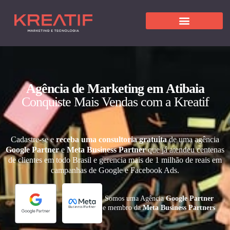
Agência de Marketing em Atibaia
Conquiste Mais Vendas com a Kreatif
Cadastre-se e
receba uma consultoria gratuita
de uma agência
Google Partner
e
Meta Business Partner
que já atendeu centenas
de clientes em todo Brasil e gerencia mais de 1 milhão de reais em
campanhas de Google e Facebook Ads.
Somos uma Agência
Google Partner
e membro da
Meta Business Partners