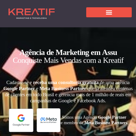
Agência de Marketing em Assu
Conquiste Mais Vendas com a Kreatif
Cadastre-se e
receba uma consultoria gratuita
de uma agência
Google Partner
e
Meta Business Partner
que já atendeu centenas
de clientes em todo Brasil e gerencia mais de 1 milhão de reais em
campanhas de Google e Facebook Ads.
Somos uma Agência
Google Partner
e membro da
Meta Business Partners