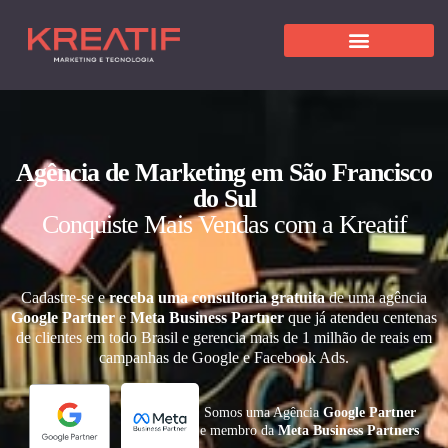
Agência de Marketing em São Francisco
do Sul
Conquiste Mais Vendas com a Kreatif
Cadastre-se e
receba uma consultoria gratuita
de uma agência
Google Partner
e
Meta Business Partner
que já atendeu centenas
de clientes em todo Brasil e gerencia mais de 1 milhão de reais em
campanhas de Google e Facebook Ads.
Somos uma Agência
Google Partner
e membro da
Meta Business Partners