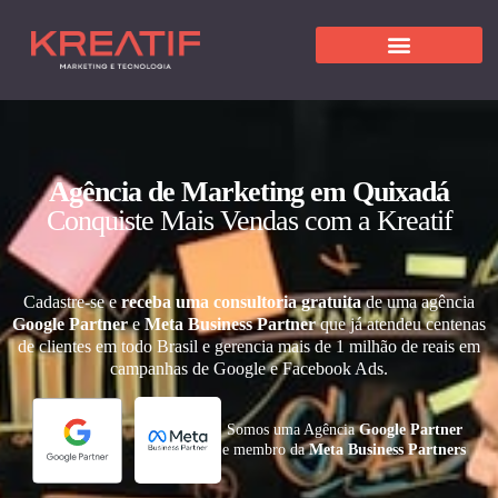
Agência de Marketing em Quixadá
Conquiste Mais Vendas com a Kreatif
Cadastre-se e
receba uma consultoria gratuita
de uma agência
Google Partner
e
Meta Business Partner
que já atendeu centenas
de clientes em todo Brasil e gerencia mais de 1 milhão de reais em
campanhas de Google e Facebook Ads.
Somos uma Agência
Google Partner
e membro da
Meta Business Partners