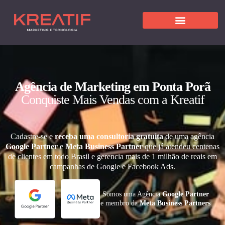
Agência de Marketing em Ponta Porã
Conquiste Mais Vendas com a Kreatif
Cadastre-se e
receba uma consultoria gratuita
de uma agência
Google Partner
e
Meta Business Partner
que já atendeu centenas
de clientes em todo Brasil e gerencia mais de 1 milhão de reais em
campanhas de Google e Facebook Ads.
Somos uma Agência
Google Partner
e membro da
Meta Business Partners