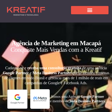
Agência de Marketing em Macapá
Conquiste Mais Vendas com a Kreatif
Cadastre-se e
receba uma consultoria gratuita
de uma agência
Google Partner
e
Meta Business Partner
que já atendeu centenas
de clientes em todo Brasil e gerencia mais de 1 milhão de reais em
campanhas de Google e Facebook Ads.
Somos uma Agência
Google Partner
e membro da
Meta Business Partners