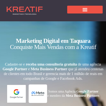
Marketing Digital em Taquara
Conquiste Mais Vendas com a Kreatif
Cadastre-se e
receba uma consultoria gratuita
de uma agência
Google Partner
e
Meta Business Partner
que já atendeu centenas
de clientes em todo Brasil e gerencia mais de 1 milhão de reais em
campanhas de Google e Facebook Ads.
Somos uma Agência
Google Partner
e membro da
Meta Business Partners