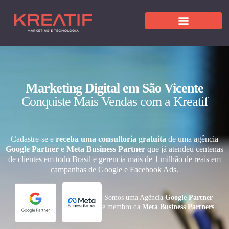
Marketing Digital em São Vicente
Conquiste Mais Vendas com a Kreatif
Cadastre-se e
receba uma consultoria gratuita
de uma agência
Google Partner
e
Meta Business Partner
que já atendeu centenas
de clientes em todo Brasil e gerencia mais de 1 milhão de reais em
campanhas de Google e Facebook Ads.
Somos uma Agência
Google Partner
e membro da
Meta Business Partners