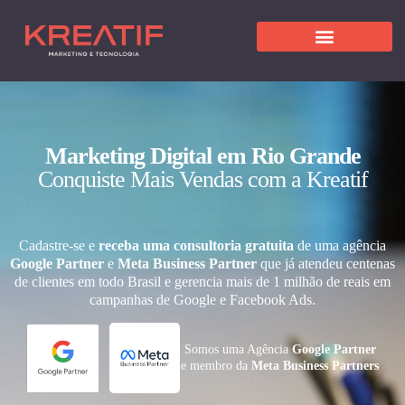
Marketing Digital em Rio Grande
Conquiste Mais Vendas com a Kreatif
Cadastre-se e
receba uma consultoria gratuita
de uma agência
Google Partner
e
Meta Business Partner
que já atendeu centenas
de clientes em todo Brasil e gerencia mais de 1 milhão de reais em
campanhas de Google e Facebook Ads.
Somos uma Agência
Google Partner
e membro da
Meta Business Partners