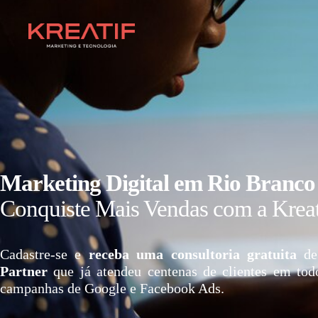
Marketing Digital em Rio Branco
Conquiste Mais Vendas com a Kreat
Cadastre-se e
receba uma consultoria gratuita
de
Partner
que já atendeu centenas de clientes em tod
campanhas de Google e Facebook Ads.