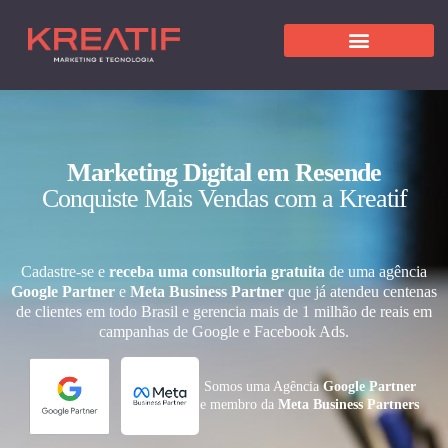
Marketing Digital em Resende
Conquiste Mais Vendas com a Kreatif
Cadastre-se e
receba uma consultoria gratuita
de uma agência
Google Partner
e
Meta Business Partner
que já atendeu centenas
de clientes em todo Brasil e gerencia mais de 1 milhão de reais em
campanhas de Google e Facebook Ads.
Somos uma Agência
Google Partner
e membro da
Meta Business Partners