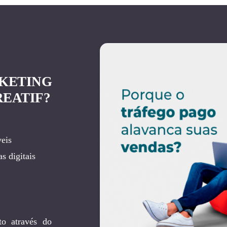
KETING
REATIF?
eis
s digitais
to através do