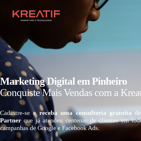
Marketing Digital em Pinheiro
Conquiste Mais Vendas com a Kreat
Cadastre-se e
receba uma consultoria gratuita
de
Partner
que já atendeu centenas de clientes em tod
campanhas de Google e Facebook Ads.