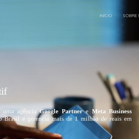
INÍCIO
SOBRE
if
 uma agência
Google Partner
e
Meta Business
o Brasil e gerencia mais de 1 milhão de reais em