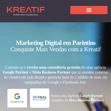
Marketing Digital em Parintins
Conquiste Mais Vendas com a Kreatif
Cadastre-se e
receba uma consultoria gratuita
de uma agência
Google Partner
e
Meta Business Partner
que já atendeu centenas
de clientes em todo Brasil e gerencia mais de 1 milhão de reais em
campanhas de Google e Facebook Ads.
Somos uma Agência
Google Partner
e membro da
Meta Business Partners