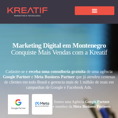
Marketing Digital em Montenegro
Conquiste Mais Vendas com a Kreatif
Cadastre-se e
receba uma consultoria gratuita
de uma agência
Google Partner
e
Meta Business Partner
que já atendeu centenas
de clientes em todo Brasil e gerencia mais de 1 milhão de reais em
campanhas de Google e Facebook Ads.
Somos uma Agência
Google Partner
e membro da
Meta Business Partners