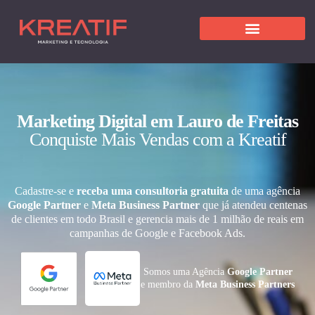
Marketing Digital em Lauro de Freitas
Conquiste Mais Vendas com a Kreatif
Cadastre-se e
receba uma consultoria gratuita
de uma agência
Google Partner
e
Meta Business Partner
que já atendeu centenas
de clientes em todo Brasil e gerencia mais de 1 milhão de reais em
campanhas de Google e Facebook Ads.
Somos uma Agência
Google Partner
e membro da
Meta Business Partners