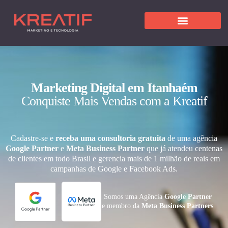
Marketing Digital em Itanhaém
Conquiste Mais Vendas com a Kreatif
Cadastre-se e
receba uma consultoria gratuita
de uma agência
Google Partner
e
Meta Business Partner
que já atendeu centenas
de clientes em todo Brasil e gerencia mais de 1 milhão de reais em
campanhas de Google e Facebook Ads.
Somos uma Agência
Google Partner
e membro da
Meta Business Partners